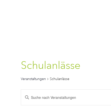
Schulanlässe
Veranstaltungen
Schulanlässe
Veranstaltungen
Bitte
Schlüsselwort
Suche
eingeben.
Suche
nach