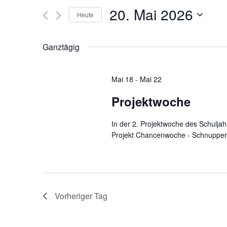
und
Veranstaltungen
20. Mai 2026
Schlüsselwort.
Heute
Ansichten,
Datum
wählen.
Navigation
Ganztägig
Mai 18
-
Mai 22
Projektwoche
In der 2. Projektwoche des Schulj
Projekt Chancenwoche - Schnupperle
Vorheriger Tag