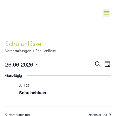
Schulanlässe
Veranstaltungen
Schulanlässe
Veranst
Ve
26.06.2026
Suche
Tag
Suche
Datum
An
wählen.
Ganztägig
und
Na
Ansichte
Juni 26
Navigat
Schulschluss
Vorheriger Tag
Nächster Tag