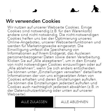
Wir verwenden Cookies
Wir nutzen auf unserer Webseite Cookies. Einige
Cookies sind notwendig (z.B. für den Warenkorb)
andere sind nicht notwendig. Die nicht-notwendigen
Cookies helfen uns bei der Optimierung unseres
Online-Angebotes, unserer Webseitenfunktionen und
werden für Marketingzwecke eingesetzt. Die
Einwilligung umfasst die Speicherung von
Informationen auf Ihrem Endgerät, das Auslesen
personenbezogener Daten sowie deren Verarbeitung.
Paradisgärtli 9, 7130 Ilanz
Klicken Sie auf „Alle akzeptieren“, um in den Einsatz
081 925 28 29
von nicht notwendigen Cookies einzuwilligen oder auf
„Alle ablehnen“, wenn Sie sich anders entscheiden.
schulleitung@ts-surselva.ch
Sie können unter „Einstellungen verwalten“ detaillierte
Informationen der von uns eingesetzten Arten von
Cookies erhalten und deren Einstellungen aufrufen.
Sie können die Einstellungen jederzeit aufrufen und
Cookies auch nachträglich jederzeit abwählen (z.B. in
der Datenschutzerklärung oder unten auf unserer
Webseite).
Impressum
Datenschutz
ALLE ZULASSEN
ALLE ABLEHNEN
Helpdesk