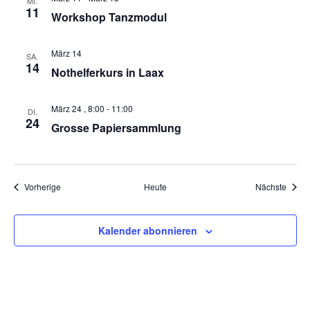
MI.
11
Workshop Tanzmodul
März 14
SA.
14
Nothelferkurs in Laax
März 24 , 8:00
-
11:00
DI.
24
Grosse Papiersammlung
Veranstaltungen
Veran
Vorherige
Heute
Nächste
Kalender abonnieren