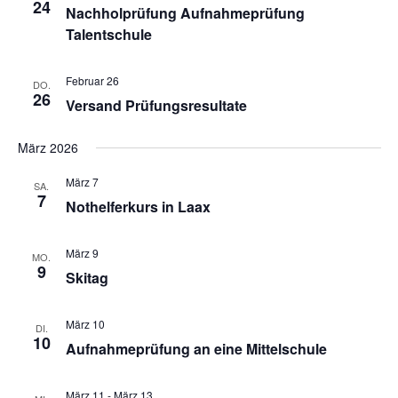
24
Nachholprüfung Aufnahmeprüfung
Talentschule
Februar 26
DO.
26
Versand Prüfungsresultate
März 2026
März 7
SA.
7
Nothelferkurs in Laax
März 9
MO.
9
Skitag
März 10
DI.
10
Aufnahmeprüfung an eine Mittelschule
März 11
-
März 13