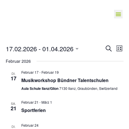
Veranst
Ve
17.02.2026
 - 
01.04.2026
Suche
Liste
Suche
Datum
An
wählen.
Februar 2026
und
Na
Ansichte
Februar 17
-
Februar 19
DI.
Navigat
17
Musikworkshop Bündner Talentschulen
Aula Schule Ilanz/Glion
7130 Ilanz, Graubünden, Switzerland
Februar 21
-
März 1
SA.
21
Sportferien
Februar 24
DI.