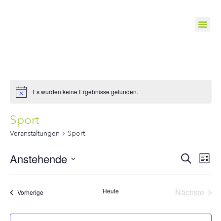
Es wurden keine Ergebnisse gefunden.
Sport
Veranstaltungen
Sport
Veranst
Ve
Anstehende
Suche
Liste
Suche
Datum
An
wählen.
und
Na
Vera
Heute
Nächste
Veranstaltungen
Vorherige
Ansichte
Navigat