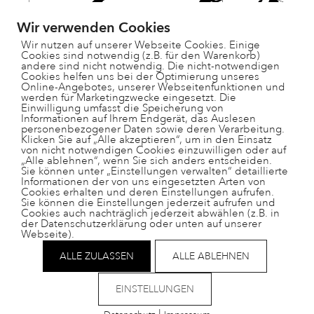
Wir verwenden Cookies
Wir nutzen auf unserer Webseite Cookies. Einige
Cookies sind notwendig (z.B. für den Warenkorb)
andere sind nicht notwendig. Die nicht-notwendigen
Cookies helfen uns bei der Optimierung unseres
Online-Angebotes, unserer Webseitenfunktionen und
werden für Marketingzwecke eingesetzt. Die
Einwilligung umfasst die Speicherung von
Informationen auf Ihrem Endgerät, das Auslesen
personenbezogener Daten sowie deren Verarbeitung.
Paradisgärtli 9, 7130 Ilanz
Klicken Sie auf „Alle akzeptieren“, um in den Einsatz
081 925 28 29
von nicht notwendigen Cookies einzuwilligen oder auf
„Alle ablehnen“, wenn Sie sich anders entscheiden.
schulleitung@ts-surselva.ch
Sie können unter „Einstellungen verwalten“ detaillierte
Informationen der von uns eingesetzten Arten von
Cookies erhalten und deren Einstellungen aufrufen.
Sie können die Einstellungen jederzeit aufrufen und
Cookies auch nachträglich jederzeit abwählen (z.B. in
der Datenschutzerklärung oder unten auf unserer
Webseite).
Impressum
Datenschutz
ALLE ZULASSEN
ALLE ABLEHNEN
Helpdesk
nützliche Links
EINSTELLUNGEN
|