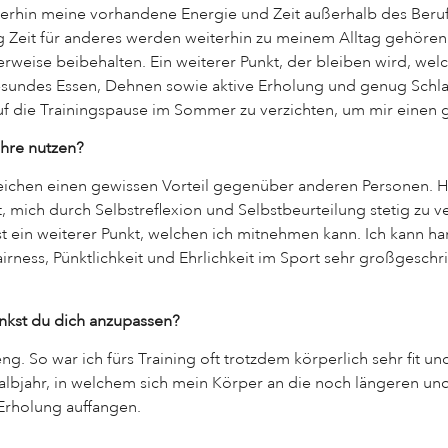
weiterhin meine vorhandene Energie und Zeit außerhalb des Beruf
ig Zeit für anderes werden weiterhin zu meinem Alltag gehö
erweise beibehalten. Ein weiterer Punkt, der bleiben wird, wel
 gesundes Essen, Dehnen sowie aktive Erholung und genug Schlaf
 die Trainingspause im Sommer zu verzichten, um mir einen g
ehre nutzen?
ereichen einen gewissen Vorteil gegenüber anderen Personen. 
, mich durch Selbstreflexion und Selbstbeurteilung stetig zu v
ist ein weiterer Punkt, welchen ich mitnehmen kann. Ich kann h
ness, Pünktlichkeit und Ehrlichkeit im Sport sehr großgeschrie
nkst du dich anzupassen?
eng. So war ich fürs Training oft trotzdem körperlich sehr fit 
 Halbjahr, in welchem sich mein Körper an die noch längeren u
 Erholung auffangen.