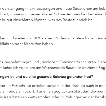
mir den Umgang mit Anpassungen und neue Situationen am liebs
lviert, sowie von meiner älteren Schwester, welche die Lehre di
ehr gut einschätzen können, was das Beste für mich ist.
?
chen und weiterhin 100% geben. Zudem möchte ich die Freude 
Skifahren oder Kitesurfen haben.
Überbelastungen und „sinnlosen“ Trainings zu schützen. Dabei w
m möchte ich vor allem am Wochenende Raum für effiziente Reg
ungen ist, und du eine gesunde Balance gefunden hast?
rhin Fortschritte erzielen, sowohl in der Kraft als auch in der 
 die Freude am Sport. Für einen geglückten Start darf die ment
t in Resultaten an Wettkämpfen oder in Prüfungen an der Beruf