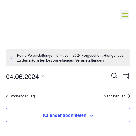
Keine Veranstaltungen für 4. Juni 2024 vorgesehen. Hier geht es
zu den
nächsten bevorstehenden Veranstaltungen
.
Veranst
Ve
04.06.2024
Suche
Tag
Suche
Datum
An
wählen.
und
Na
Vorheriger Tag
Nächster Tag
Ansichte
Navigat
Kalender abonnieren