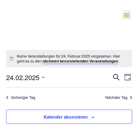
Keine Veranstaltungen für 24. Februar 2025 vorgesehen. Hier
geht es zu den
nächsten bevorstehenden Veranstaltungen
.
Veranst
Ve
24.02.2025
Suche
Tag
Suche
Datum
An
wählen.
und
Na
Vorheriger Tag
Nächster Tag
Ansichte
Navigat
Kalender abonnieren