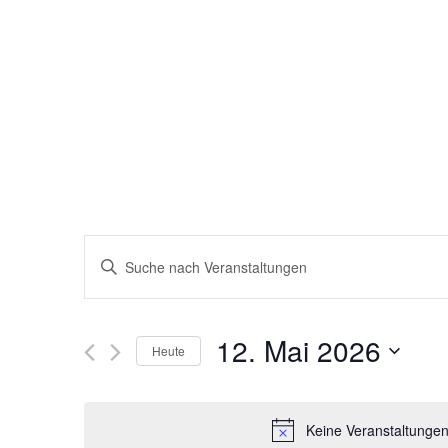
Veranstaltungen
Bitte
Schlüsselwort
Suche
eingeben.
Suche
nach
und
Veranstaltungen
12. Mai 2026
Schlüsselwort.
Heute
Ansichten,
Datum
wählen.
Navigation
Keine Veranstaltungen