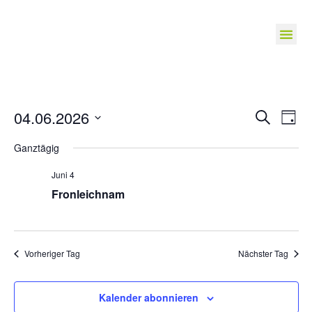
Veranst
Ve
04.06.2026
Suche
Tag
Suche
Datum
An
wählen.
Ganztägig
und
Na
Ansichte
Juni 4
Navigat
Fronleichnam
Vorheriger Tag
Nächster Tag
Kalender abonnieren