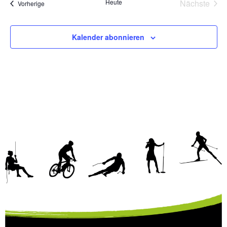
Vera
Heute
Nächste
Veranstaltungen
Vorherige
Kalender abonnieren