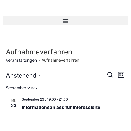
Aufnahmeverfahren
Veranstaltungen
Aufnahmeverfahren
Veran
Ve
Anstehend
Suche
Liste
Datum
An
Such
wählen.
September 2026
Na
und
September 23 , 19:00
-
21:00
MI.
23
Ansic
Informationsanlass für Interessierte
Navig