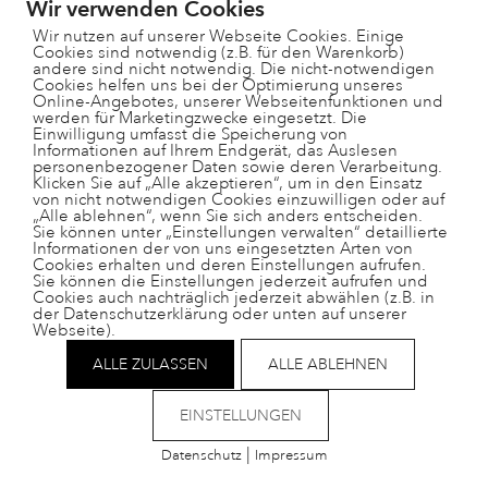
Wir verwenden Cookies
Wir nutzen auf unserer Webseite Cookies. Einige
Cookies sind notwendig (z.B. für den Warenkorb)
andere sind nicht notwendig. Die nicht-notwendigen
Cookies helfen uns bei der Optimierung unseres
Online-Angebotes, unserer Webseitenfunktionen und
werden für Marketingzwecke eingesetzt. Die
Einwilligung umfasst die Speicherung von
Informationen auf Ihrem Endgerät, das Auslesen
personenbezogener Daten sowie deren Verarbeitung.
Paradisgärtli 9, 7130 Ilanz
Klicken Sie auf „Alle akzeptieren“, um in den Einsatz
081 925 28 29
von nicht notwendigen Cookies einzuwilligen oder auf
„Alle ablehnen“, wenn Sie sich anders entscheiden.
schulleitung@ts-surselva.ch
Sie können unter „Einstellungen verwalten“ detaillierte
Informationen der von uns eingesetzten Arten von
Cookies erhalten und deren Einstellungen aufrufen.
Sie können die Einstellungen jederzeit aufrufen und
Cookies auch nachträglich jederzeit abwählen (z.B. in
der Datenschutzerklärung oder unten auf unserer
Webseite).
Impressum
Datenschutz
ALLE ZULASSEN
ALLE ABLEHNEN
Helpdesk
nützliche Links
EINSTELLUNGEN
|
Datenschutz
Impressum
Cookies