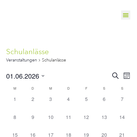
Schulanlässe
Veranstaltungen
Schulanlässe
Veranst
Ve
01.06.2026
Suche
Mona
Suche
Datum
An
wählen.
Kalender
M
D
M
D
F
S
S
und
Na
von
Ansichte
0 Veranstaltungen,
0 Veranstaltungen,
0 Veranstaltungen,
0 Veranstaltungen,
0 Veranstaltungen,
0 Veranstaltung
0 Veran
1
2
3
4
5
6
7
Veranstaltungen
Navigat
0 Veranstaltungen,
0 Veranstaltungen,
0 Veranstaltungen,
0 Veranstaltungen,
0 Veranstaltungen,
0 Veranstaltung
0 Veran
8
9
10
11
12
13
14
0 Veranstaltungen,
0 Veranstaltungen,
0 Veranstaltungen,
0 Veranstaltungen,
0 Veranstaltungen,
0 Veranstaltung
0 Veran
15
16
17
18
19
20
21