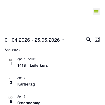
Veranst
Ve
01.04.2026
 - 
25.05.2026
Suche
Liste
Suche
Datum
An
wählen.
April 2026
und
Na
Ansichte
April 1
-
April 2
MI.
Navigat
1
1418 – Leiterkurs
April 3
FR.
3
Karfreitag
April 6
MO.
6
Ostermontag