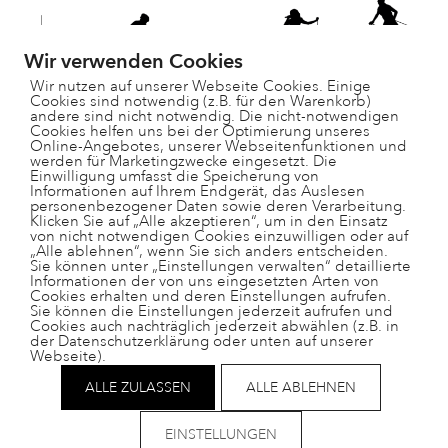
Wir verwenden Cookies
Wir nutzen auf unserer Webseite Cookies. Einige
Cookies sind notwendig (z.B. für den Warenkorb)
andere sind nicht notwendig. Die nicht-notwendigen
Cookies helfen uns bei der Optimierung unseres
Online-Angebotes, unserer Webseitenfunktionen und
werden für Marketingzwecke eingesetzt. Die
Einwilligung umfasst die Speicherung von
Informationen auf Ihrem Endgerät, das Auslesen
personenbezogener Daten sowie deren Verarbeitung.
Paradisgärtli 9, 7130 Ilanz
Klicken Sie auf „Alle akzeptieren“, um in den Einsatz
081 925 28 29
von nicht notwendigen Cookies einzuwilligen oder auf
„Alle ablehnen“, wenn Sie sich anders entscheiden.
schulleitung@ts-surselva.ch
Sie können unter „Einstellungen verwalten“ detaillierte
Informationen der von uns eingesetzten Arten von
Cookies erhalten und deren Einstellungen aufrufen.
Sie können die Einstellungen jederzeit aufrufen und
Cookies auch nachträglich jederzeit abwählen (z.B. in
der Datenschutzerklärung oder unten auf unserer
Webseite).
Impressum
Datenschutz
ALLE ZULASSEN
ALLE ABLEHNEN
Helpdesk
nützliche Links
EINSTELLUNGEN