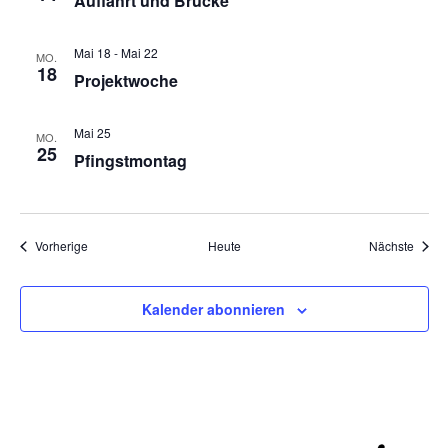
Auffahrt und Brücke
Mai 18
-
Mai 22
MO.
18
Projektwoche
Mai 25
MO.
25
Pfingstmontag
Veranstaltungen
Veran
Vorherige
Heute
Nächste
Kalender abonnieren