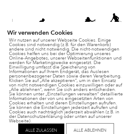
Wir verwenden Cookies
Wir nutzen auf unserer Webseite Cookies. Einige
Cookies sind notwendig (z.B. für den Warenkorb)
andere sind nicht notwendig. Die nicht-notwendigen
Cookies helfen uns bei der Optimierung unseres
Online-Angebotes, unserer Webseitenfunktionen und
werden für Marketingzwecke eingesetzt. Die
Einwilligung umfasst die Speicherung von
Informationen auf Ihrem Endgerät, das Auslesen
personenbezogener Daten sowie deren Verarbeitung.
Paradisgärtli 9, 7130 Ilanz
Klicken Sie auf „Alle akzeptieren“, um in den Einsatz
081 925 28 29
von nicht notwendigen Cookies einzuwilligen oder auf
„Alle ablehnen“, wenn Sie sich anders entscheiden.
schulleitung@ts-surselva.ch
Sie können unter „Einstellungen verwalten“ detaillierte
Informationen der von uns eingesetzten Arten von
Cookies erhalten und deren Einstellungen aufrufen.
Sie können die Einstellungen jederzeit aufrufen und
Cookies auch nachträglich jederzeit abwählen (z.B. in
der Datenschutzerklärung oder unten auf unserer
Webseite).
Impressum
Datenschutz
ALLE ZULASSEN
ALLE ABLEHNEN