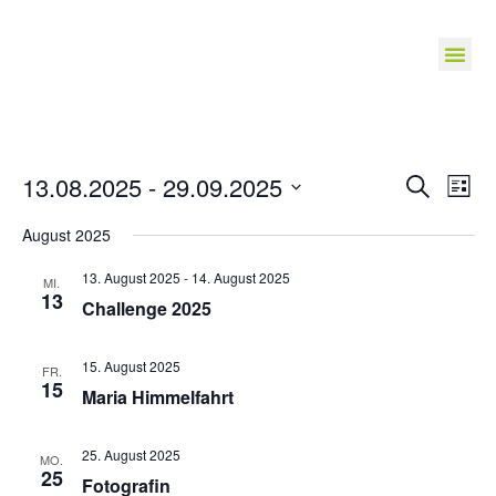
Veranst
Ve
13.08.2025
 - 
29.09.2025
Suche
Liste
Suche
Datum
An
wählen.
August 2025
und
Na
Ansichte
13. August 2025
-
14. August 2025
MI.
Navigat
13
Challenge 2025
15. August 2025
FR.
15
Maria Himmelfahrt
25. August 2025
MO.
25
Fotografin