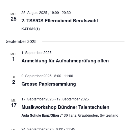
25. August 2025 , 19:00
-
20:30
MO.
25
2. TSS/OS Elternabend Berufswahl
KAT 082(1)
September 2025
1. September 2025
MO.
1
Anmeldung für Aufnahmeprüfung offen
2. September 2025 , 8:00
-
11:00
DI.
2
Grosse Papiersammlung
17. September 2025
-
19. September 2025
MI.
17
Musikworkshop Bündner Talentschulen
Aula Schule Ilanz/Glion
7130 Ilanz, Graubünden, Switzerland
24. September 2025 , 9:00
-
11:45