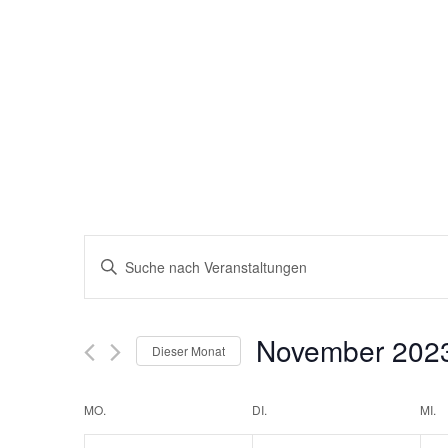
Veranstaltungen
Bitte
Schlüsselwort
Suche
eingeben.
Suche
nach
und
Veranstaltungen
November 202
Schlüsselwort.
Dieser Monat
Ansichten,
Datum
wählen.
Navigation
Kalender
MO.
DI.
MI.