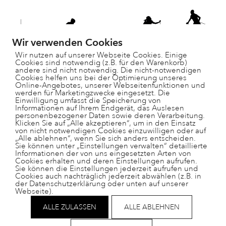
Wir verwenden Cookies
Wir nutzen auf unserer Webseite Cookies. Einige
Cookies sind notwendig (z.B. für den Warenkorb)
andere sind nicht notwendig. Die nicht-notwendigen
Cookies helfen uns bei der Optimierung unseres
Online-Angebotes, unserer Webseitenfunktionen und
werden für Marketingzwecke eingesetzt. Die
Einwilligung umfasst die Speicherung von
Informationen auf Ihrem Endgerät, das Auslesen
personenbezogener Daten sowie deren Verarbeitung.
Paradisgärtli 9, 7130 Ilanz
Klicken Sie auf „Alle akzeptieren“, um in den Einsatz
081 925 28 29
von nicht notwendigen Cookies einzuwilligen oder auf
„Alle ablehnen“, wenn Sie sich anders entscheiden.
schulleitung@ts-surselva.ch
Sie können unter „Einstellungen verwalten“ detaillierte
Informationen der von uns eingesetzten Arten von
Cookies erhalten und deren Einstellungen aufrufen.
Sie können die Einstellungen jederzeit aufrufen und
Cookies auch nachträglich jederzeit abwählen (z.B. in
der Datenschutzerklärung oder unten auf unserer
Webseite).
Impressum
Datenschutz
ALLE ZULASSEN
ALLE ABLEHNEN
Helpdesk