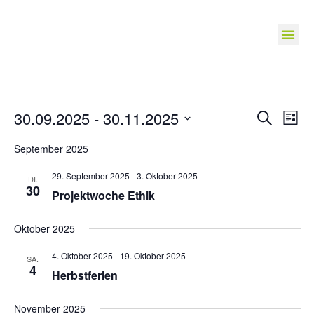
Veranst
Ve
30.09.2025
 - 
30.11.2025
Suche
Liste
Suche
Datum
An
wählen.
September 2025
und
Na
Ansichte
29. September 2025
-
3. Oktober 2025
DI.
Navigat
30
Projektwoche Ethik
Oktober 2025
4. Oktober 2025
-
19. Oktober 2025
SA.
4
Herbstferien
November 2025