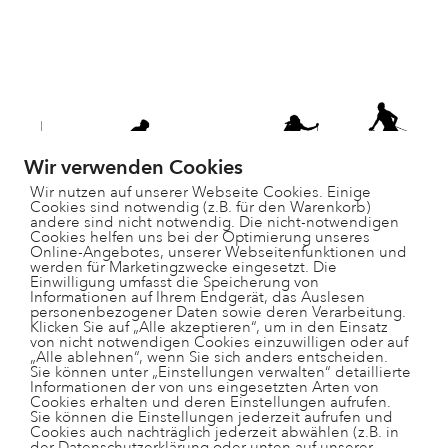
Wir verwenden Cookies
Wir nutzen auf unserer Webseite Cookies. Einige
Cookies sind notwendig (z.B. für den Warenkorb)
andere sind nicht notwendig. Die nicht-notwendigen
Cookies helfen uns bei der Optimierung unseres
Online-Angebotes, unserer Webseitenfunktionen und
werden für Marketingzwecke eingesetzt. Die
Einwilligung umfasst die Speicherung von
Informationen auf Ihrem Endgerät, das Auslesen
personenbezogener Daten sowie deren Verarbeitung.
Paradisgärtli 9, 7130 Ilanz
Klicken Sie auf „Alle akzeptieren“, um in den Einsatz
081 925 28 29
von nicht notwendigen Cookies einzuwilligen oder auf
„Alle ablehnen“, wenn Sie sich anders entscheiden.
schulleitung@ts-surselva.ch
Sie können unter „Einstellungen verwalten“ detaillierte
Informationen der von uns eingesetzten Arten von
Cookies erhalten und deren Einstellungen aufrufen.
Sie können die Einstellungen jederzeit aufrufen und
Cookies auch nachträglich jederzeit abwählen (z.B. in
der Datenschutzerklärung oder unten auf unserer