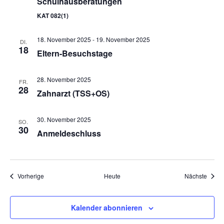
Schulhausberatungen
KAT 082(1)
18. November 2025
-
19. November 2025
DI.
18
Eltern-Besuchstage
28. November 2025
FR.
28
Zahnarzt (TSS+OS)
30. November 2025
SO.
30
Anmeldeschluss
Veranstaltungen
Veran
Vorherige
Heute
Nächste
Kalender abonnieren